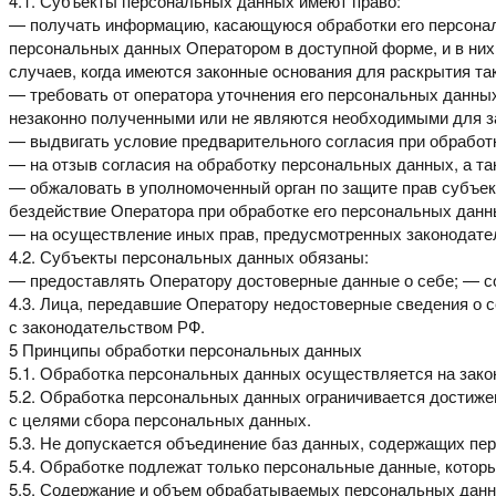
4.1. Субъекты персональных данных имеют право:
— получать информацию, касающуюся обработки его персон
персональных данных Оператором
в доступной форме, и в н
случаев,
когда имеются законные основания для раскрытия т
— требовать от оператора уточнения его персональных данны
незаконно полученными или не являются
необходимыми для за
— выдвигать условие предварительного согласия при обрабо
— на отзыв согласия на обработку персональных данных, а та
— обжаловать в уполномоченный орган по защите прав субъе
бездействие Оператора при обработке его персональных данн
— на осуществление иных прав, предусмотренных законодате
4.2. Субъекты персональных данных обязаны:
— предоставлять Оператору достоверные данные о себе;
— с
4.3. Лица, передавшие Оператору недостоверные сведения о 
с законодательством РФ.
5 Принципы обработки персональных данных
5.1. Обработка персональных данных осуществляется на зак
5.2. Обработка персональных данных ограничивается достиж
с целями сбора персональных данных.
5.3. Не допускается объединение баз данных, содержащих п
5.4. Обработке подлежат только персональные данные, котор
5.5. Содержание и объем обрабатываемых персональных дан