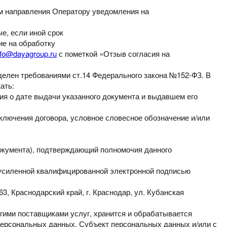
ем направления
Оператору
уведомления
на
е, если иной срок
ие на обработку
nfo@dayagroup.ru
с пометкой
«Отзыв
согласия
на
еделен требованиями
ст.14 Федерального закона №152-ФЗ. В
ать:
ия о дате выдачи указанного
документа и выдавшем его
аключения договора,
условное словесное обозначение и/или
документа), подтверждающий
полномочия данного
 усиленной
квалифицированной электронной подписью
63, Краснодарский край,
г. Краснодар, ул. Кубанская
угими поставщиками услуг,
хранится и обрабатывается
ерсональных данных. Субъект персональных данных и/или с