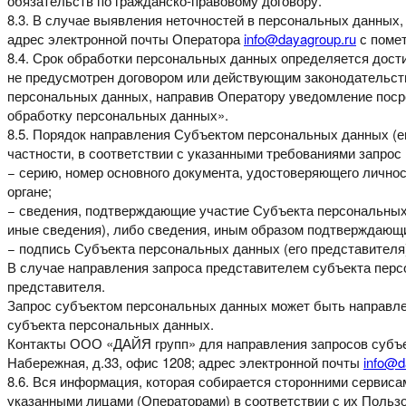
обязательств по гражданско-правовому договору.
8.3. В случае выявления неточностей в персональных данных
адрес
электронной
почты
Оператора
info@dayagroup.ru
с помет
8.4. Срок обработки персональных данных определяется дос
не предусмотрен
договором
или
действующим
законодательст
персональных данных, направив Оператору уведомление пос
обработку
персональных данных».
8.5. Порядок направления Субъектом персональных данных (е
частности, в соответствии с указанными
требованиями запрос
− серию, номер основного документа, удостоверяющего лично
органе;
− сведения, подтверждающие участие Субъекта персональны
иные сведения), либо сведения, иным
образом подтверждающи
− подпись Субъекта персональных данных (его представителя
В случае направления запроса представителем субъекта пер
представителя.
Запрос субъектом персональных данных может быть направл
субъекта персональных данных.
Контакты ООО «ДАЙЯ групп» для направления запросов субъ
Набережная, д.33, офис 1208; адрес электронной
почты
info@d
8.6. Вся информация, которая собирается сторонними сервиса
указанными лицами (Операторами) в соответствии
с их Польз