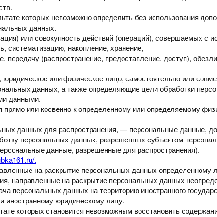
ств.
льтате
которых невозможно определить без использования до
нальных данных.
ация) или совокупность действий (операций), совершаемых с 
ь, систематизацию, накопление, хранение,
е,
передачу
(распространение, предоставление, доступ), обезл
,
юридическое или физическое лицо, самостоятельно или совме
ональных данных,
а также определяющие цели обработки перс
ми данными.
я прямо или
косвенно к определенному или определяемому физ
льных данных
для распространения, — персональные данные, до
аботку персональных данных, разрешенных субъектом
персонал
персональные данные, разрешенные для
распространения).
ubka161.ru/.
правленные
на раскрытие персональных данных определенному 
вия,
направленные на раскрытие персональных данных неопреде
дача
персональных данных на территорию иностранного государс
ли иностранному
юридическому лицу.
ьтате которых
становится невозможным восстановить содержан