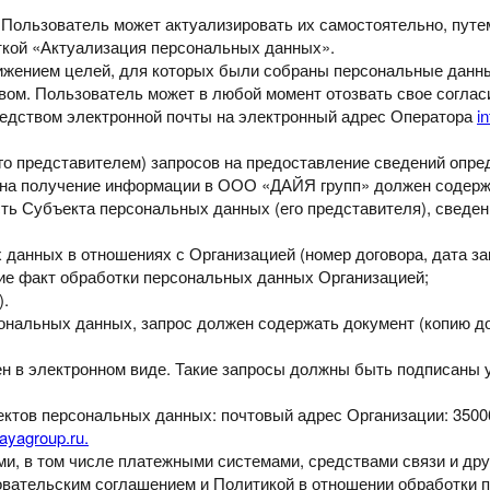
,
Пользователь может актуализировать их самостоятельно, пут
кой «Актуализация персональных данных».
тижением
целей, для которых были собраны персональные данны
вом.
Пользователь может в любой момент отозвать свое соглас
редством
электронной
почты
на электронный
адрес
Оператора
i
го
представителем) запросов на предоставление сведений опр
 на получение информации в ООО «ДАЙЯ групп» должен
содерж
сть Субъекта
персональных данных (его представителя), сведен
х данных в
отношениях с Организацией (номер договора, дата з
е факт обработки персональных данных Организацией;
).
сональных
данных, запрос должен содержать документ (копию 
ен в
электронном виде. Такие запросы должны быть подписаны
ектов
персональных данных: почтовый адрес Организации: 3500
ayagroup.ru.
ми, в том
числе платежными системами, средствами связи и др
овательским соглашением и Политикой в отношении обработки
п