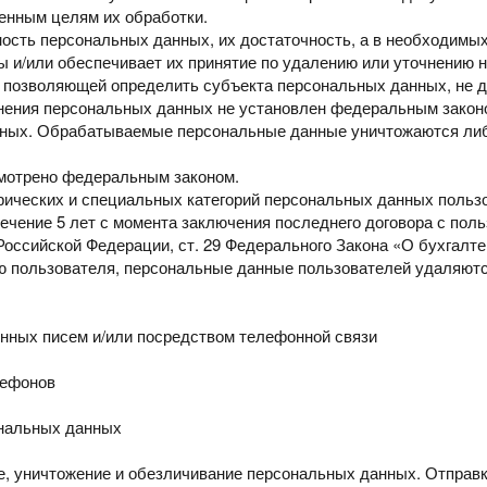
ленным целям
их обработки.
ность
персональных данных, их достаточность, а в необходимы
 и/или обеспечивает их принятие по удалению или уточнению
н
,
позволяющей определить субъекта персональных данных, не д
анения персональных
данных не установлен федеральным законо
нных. Обрабатываемые персональные данные уничтожаются
ли
смотрено
федеральным законом.
рических и
специальных категорий персональных данных польз
течение 5
лет с момента заключения последнего договора с пол
Российской Федерации, ст. 29 Федерального Закона «О
бухгалте
ию
пользователя,
персональные
данные
пользователей
удаляютс
онных писем
и/или посредством телефонной связи
лефонов
ональных
данных
е,
уничтожение и обезличивание персональных данных. Отпра