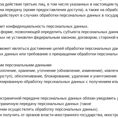
за действия третьих лиц, в том
числе указанных в настоящем пу
 на передачу
(кроме предоставления доступа), а также на обраб
 действуют в случаях обработки персональных данных
в госуда
ает
конфиденциальность персональных данных.
в форме,
позволяющей определить субъекта персональных данны
ых не установлен федеральным законом, договором, стороной 
 может
являться достижение целей обработки персональных да
х данных или требование о прекращении обработки персонал
ми персональными данными
акопление,
хранение, уточнение (обновление, изменение), извлеч
доступ),
обезличивание,
блокирование, удаление и уничтожение
тизированную
обработку персональных данных с получением и/
ансграничной
передаче персональных данных обязан уведомить
граничную передачу персональных данных (такое
ении осуществлять
обработку персональных данных).
ан получить
от органов власти иностранного государства, иност