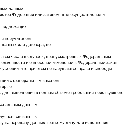
ьных данных.
йской Федерации или
законом, для осуществления и
а, подлежащих
или поручителем
х данных или договора,
по
в том числе в случаях,
предусмотренных Федеральным
долженности и о внесении изменений в Федеральный закон
 условии, что при этом
не нарушаются права и свободы
ствии с федеральным
законом.
оторые
х для выполнения в полном объеме требований
действующего
рсональным данным
лучаев, связанных
ру на передачу данных третьему
лицу для исполнения