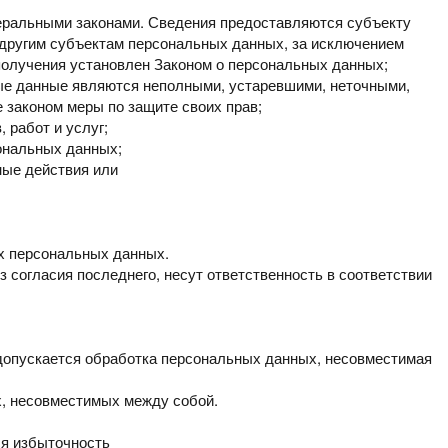
еральными законами.
Сведения предоставляются субъекту
 другим субъектам персональных данных, за исключением
получения установлен Законом
о персональных данных;
ные данные являются
неполными, устаревшими, неточными,
 законом меры по защите своих прав;
 работ и услуг;
ональных данных;
ные действия или
их
персональных данных.
з согласия последнего,
несут ответственность в соответствии
 допускается обработка
персональных данных, несовместимая
ях, несовместимых между
собой.
ся избыточность