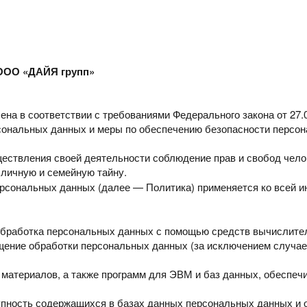
ООО «ДАЙЯ групп»
лена
в соответствии с требованиями Федерального закона от 27
сональных данных и меры по обеспечению безопасности
персон
уществления
своей деятельности соблюдение прав и свобод чело
 личную и семейную тайну.
персональных
данных (далее — Политика) применяется ко всей 
обработка
персональных данных с помощью средств вычислител
ащение
обработки персональных данных (за исключением случае
 материалов,
а также программ для ЭВМ и баз данных, обеспеч
упность
содержащихся в базах данных персональных данных и