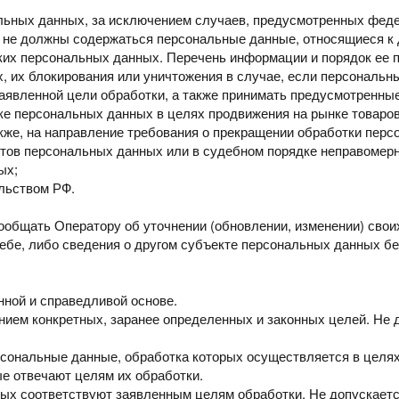
альных
данных, за исключением случаев, предусмотренных фед
их не должны содержаться персональные данные,
относящиеся к
аких персональных данных.
Перечень информации и порядок ее 
х,
их блокирования или уничтожения в случае, если персональ
явленной цели обработки, а также принимать
предусмотренные
тке
персональных данных в целях продвижения на рынке товаров,
кже,
на направление требования о прекращении обработки перс
ктов
персональных данных или в судебном порядке неправомер
ых;
льством РФ.
ообщать Оператору об уточнении (обновлении, изменении) сво
себе, либо
сведения о другом субъекте персональных данных бе
онной
и справедливой основе.
ением
конкретных, заранее определенных и законных целей. Не
ерсональные
данные, обработка которых осуществляется в цел
ые отвечают
целям их обработки.
ных
соответствуют заявленным целям обработки. Не допускает