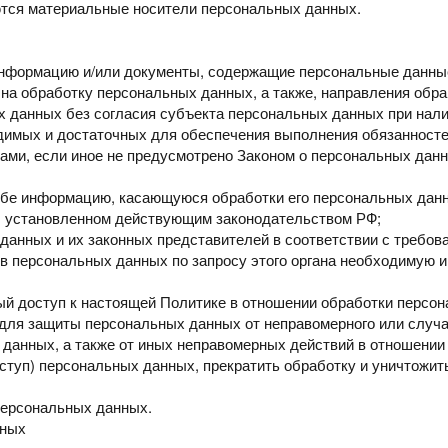
тся материальные носители персональных данных.
 информацию
и/или документы, содержащие персональные данны
 на обработку
персональных данных, а также, направления обр
х данных без согласия субъекта персональных данных при
нали
одимых
и достаточных для обеспечения выполнения обязанност
ами, если иное не предусмотрено Законом
о персональных дан
ьбе
информацию, касающуюся обработки его персональных дан
,
установленном действующим законодательством РФ;
х данных
и их законных
представителей
в соответствии
с требов
ов
персональных данных по запросу этого органа необходимую
ый доступ
к настоящей Политике в отношении обработки персо
 для защиты
персональных данных от неправомерного или случа
 данных, а также от иных неправомерных
действий в отношении
оступ)
персональных данных, прекратить обработку и уничтожи
 персональных
данных.
ных