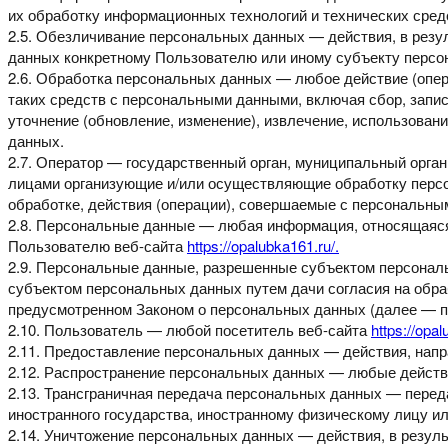
их обработку информационных технологий и технических сред
2.5. Обезличивание персональных данных — действия, в резу
данных конкретному Пользователю или иному
субъекту персо
2.6. Обработка персональных данных — любое действие (опер
таких средств с персональными данными,
включая сбор, запис
уточнение
(обновление,
изменение),
извлечение,
использовани
данных.
2.7. Оператор — государственный орган, муниципальный орган
лицами организующие и/или осуществляющие обработку перс
обработке, действия (операции),
совершаемые с персональны
2.8. Персональные данные — любая информация, относящаяс
Пользователю веб-сайта
https://opalubka161.ru/.
2.9. Персональные данные, разрешенные субъектом персона
субъектом персональных данных путем дачи
согласия на обр
предусмотренном Законом
о персональных данных (далее — 
2.10. Пользователь — любой посетитель веб-сайта
https://opal
2.11. Предоставление персональных данных — действия, на
2.12. Распространение персональных данных — любые дейст
2.13. Трансграничная передача персональных данных — пере
иностранного государства, иностранному физическому лицу и
2.14. Уничтожение персональных данных — действия, в резул