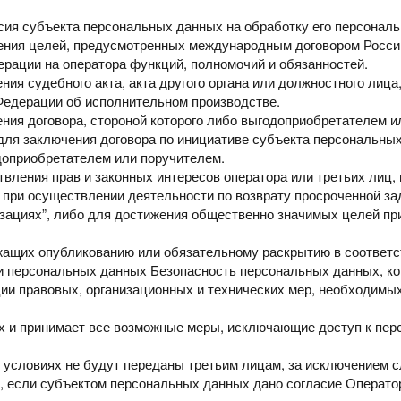
асия субъекта
персональных данных на обработку его персонал
ения целей,
предусмотренных международным договором Росси
рации на оператора функций, полномочий и обязанностей.
ения
судебного акта, акта другого органа или должностного лиц
 Федерации об
исполнительном производстве.
ения
договора, стороной которого либо выгодоприобретателем 
 для заключения
договора по инициативе субъекта персональны
доприобретателем или поручителем.
твления прав
и законных интересов оператора или третьих лиц, 
 при осуществлении деятельности по возврату просроченной
за
зациях”, либо для
достижения общественно значимых целей при
ежащих
опубликованию или обязательному раскрытию в соответ
и персональных данных
Безопасность
персональных
данных,
к
ции правовых, организационных
и технических мер, необходимы
ых
и принимает все возможные меры, исключающие доступ к пе
х условиях
не будут переданы третьим лицам, за исключением с
, если субъектом
персональных данных дано согласие Операто